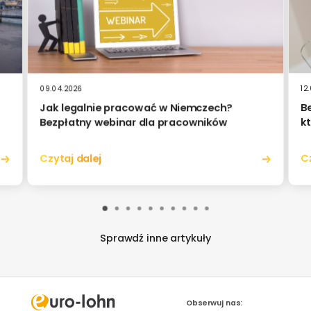
09.04.2026
12
Jak legalnie pracować w Niemczech?
B
Bezpłatny webinar dla pracowników
k
Czytaj dalej
C
Sprawdź inne artykuły
Obserwuj nas: