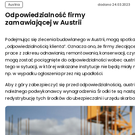
Austria
dodano 24.03.2023
O NAS
Odpowiedzialność firmy
WSPÓŁPRACA
zamawiającej w Austrii
BLOG
Podejmując się zlecenia budowlanego w Austrii, mogą spotka
„odpowiedzialnością klienta”. Oznacza ono, że firmy zlecają
prace z zakresu odnawiania, remontowania, konserwacji, cz
mogą zostać pociągnięte do odpowiedzialności wobec austri
tego w sytuacji, w której wskazane instytucje nie będą mia
np. w wypadku ogłoszenia przez nią upadłości.
Aby z góry zabezpieczyć się przed odpowiedzialnością, austri
należnego podwykonawcy wynagrodzenia. Środki te są następn
redystrybucję tych środków do ubezpieczalni i urzędu skarb