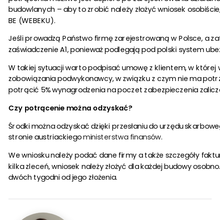
budowlanych – aby to zrobić należy złożyć wniosek osobiści
BE (WEBEKU).
Jeśli prowadzą Państwo firmę zarejestrowaną w Polsce, a zatr
zaświadczenie A1, ponieważ podlegają pod polski system ub
W takiej sytuacji warto podpisać umowę z klientem, w której 
zobowiązania podwykonawcy, w związku z czym nie ma potrz
potrącić 5% wynagrodzenia na poczet zabezpieczenia zalicz
Czy potrącenie można odzyskać?
Środki można odzyskać dzięki przesłaniu do urzędu skarbow
stronie austriackiego
ministerstwa finansów
.
We wniosku należy podać dane firmy a także szczegóły faktur
kilka zleceń, wniosek należy złożyć dla każdej budowy osob
dwóch tygodni od jego złożenia.