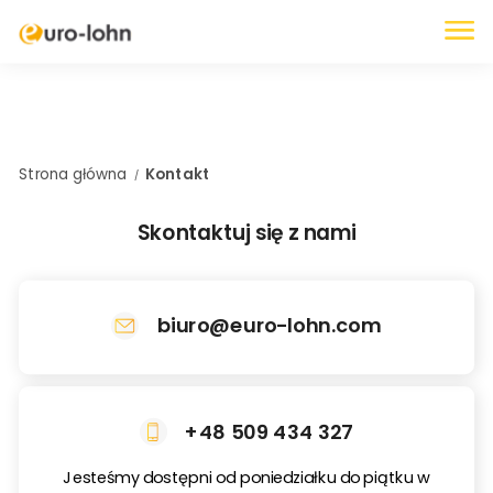
OFERTA
DELEGOWANIE PRACOWNIKÓW DO NIEMIEC
ROZLICZANIE PŁAC W POLSCE
Strona główna
Kontakt
/
DELEGOWANIE PRACOWNIKÓW DO AUSTRII
Skontaktuj się z nami
SZKOLENIA I AUDYTY
REJESTRACJA FIRMY W NIEMCZECH
FREIBETRAG
biuro@euro-lohn.com
DORADZTWO PODATKOWE
UZYSKIWANIE LICENCJI AGENCJI PRACY
FREISTELLUNGSBESCHEINIGUNG
+48 509 434 327
ROZLICZANIE KSIĘGOWOŚCI W NIEMCZECH
Jesteśmy dostępni od poniedziałku do piątku w
TWORZENIE UMÓW