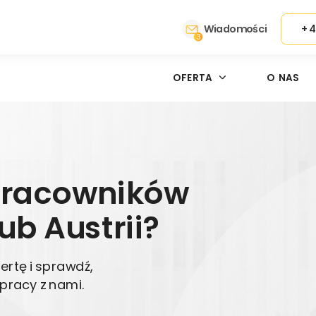
Wiadomości
+4
3
OFERTA
O NAS
pracowników
ub Austrii?
rtę i sprawdź,
pracy z nami.