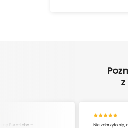
Pozn
z
irmę Euro-lohn –
Nie zdarzyło się,