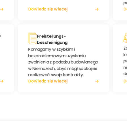
p
Dowiedz się więcej
D
i
Freistellungs-
bescheinigung
Z
Pomagamy w szybkim i
k
bezproblemowym uzyskaniu
p
zwolnienia z podatku budowlanego
n
w Niemczech, abyś mógł spokojnie
s
realizować swoje kontrakty.
Dowiedz się więcej
D