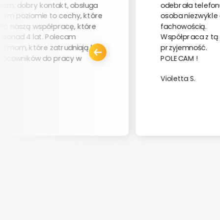
lizm, dobry kontakt, obsługa
odebrała telefon
zym poziomie to cechy, które
osoba niezwykle 
ać naszą współpracę, które
fachowością.
d ponad 4 lat. Polecam
Współpraca z tą
firmom, które zatrudniają lub
przyjemność.
pracowników do pracy w
POLECAM !
.
Violetta S.