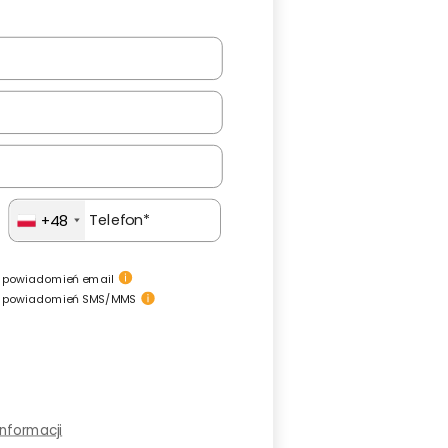
+48
 powiadomień email
e powiadomień SMS/MMS
informacji