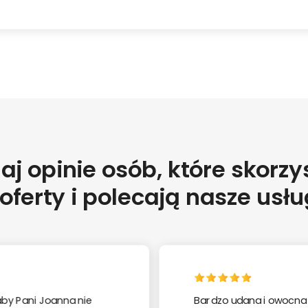
aj opinie osób, które skorzy
 oferty i polecają nasze usłu
 aby Pani Joanna nie
Bardzo udana i owocna 