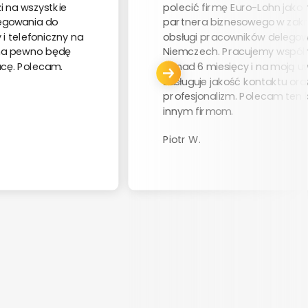
 na wszystkie
polecić firmę Euro-Lohn jako
egowania do
partnera biznesowego w zakr
 i telefoniczny na
obsługi pracowników delego
 na pewno będę
Niemczech. Pracujemy wspóln
cę. Polecam.
ponad 6 miesięcy i na moją 
zasługuje jakość kontaktu ora
profesjonalizm. Polecam ten 
innym firmom.
Piotr W.