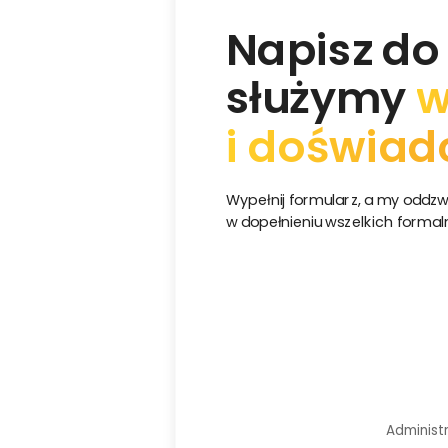
Napisz do
służymy
w
i doświad
Wypełnij formularz, a my odd
w dopełnieniu wszelkich formal
Administ