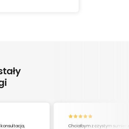
stały
gi
konsultacja,
Chciałbym z czystym sumien