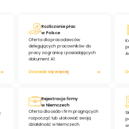
Rozliczanie płac
w Polsce
Oferta dla pracodawców
K
delegujących pracowników do
p
pracy za granicę i posiadających
Au
dokument A1.
Dowiedz się więcej
D
Rejestracja firmy
w Niemczech
Oferta dla osób i firm pragnących
S
ć
rozpocząć lub ulokować swoją
p
działalność w Niemczech.
w