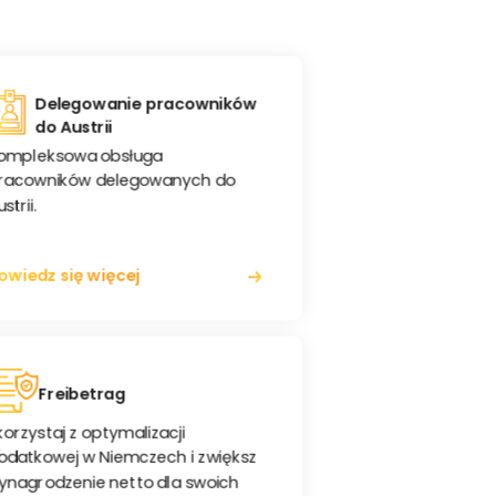
Delegowanie pracowników
do Austrii
ompleksowa obsługa
racowników delegowanych do
strii.
owiedz się więcej
Freibetrag
korzystaj z optymalizacji
odatkowej w Niemczech i zwiększ
ynagrodzenie netto dla swoich